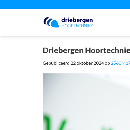
Ga
naar
inhoud
Driebergen Hoortechnie
Gepubliceerd
22 oktober 2024
op
2560 × 1