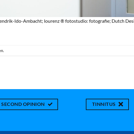
ndrik-Ido-Ambacht; lourenz ® fotostudio: fotografie; Dutch Desi
en.
SECOND OPINION
TINNITUS