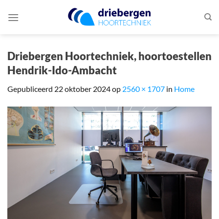
Ga
naar
inhoud
Driebergen Hoortechniek, hoortoestellen
Hendrik-Ido-Ambacht
Gepubliceerd
22 oktober 2024
op
2560 × 1707
in
Home