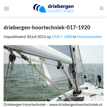
Ga
naar
inhoud
driebergen-hoortechniek-017-1920
Gepubliceerd
30 juli 2015
op
1920 × 1080
in
Hoortoestellen
Driebergen Hoortechniek – www.driebergenhoortechniek.nl